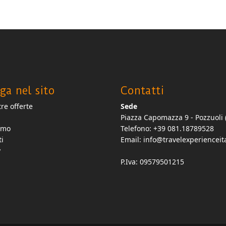
ga nel sito
Contatti
re offerte
Sede
Piazza Capomazza 9 - Pozzuoli 
amo
Telefono: +39 081.18789528
ti
Email:
info@travelexperienceita
y
P.Iva: 09579501215