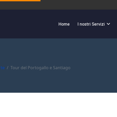
Home
I nostri Servizi
rte
Tour del Portogallo e Santiago