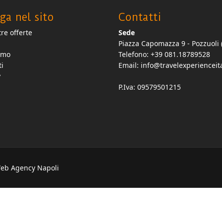
ga nel sito
Contatti
re offerte
Sede
Piazza Capomazza 9 - Pozzuoli 
amo
Telefono: +39 081.18789528
ti
Email:
info@travelexperienceita
y
P.Iva: 09579501215
Web Agency Napoli