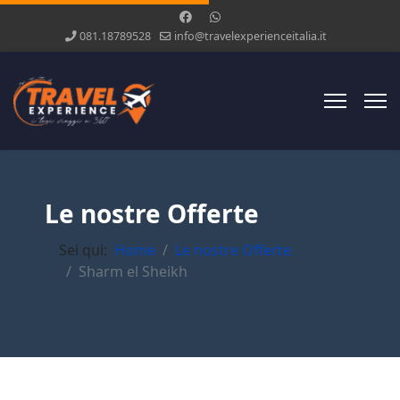
081.18789528
info@travelexperienceitalia.it
Le nostre Offerte
Sei qui:
Home
Le nostre Offerte
Sharm el Sheikh