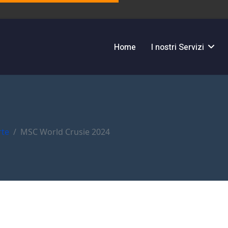
Home
I nostri Servizi
rte
MSC World Crusie 2024