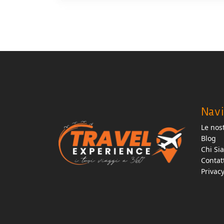
Navi
Le nost
Blog
Chi Si
Contat
Privac