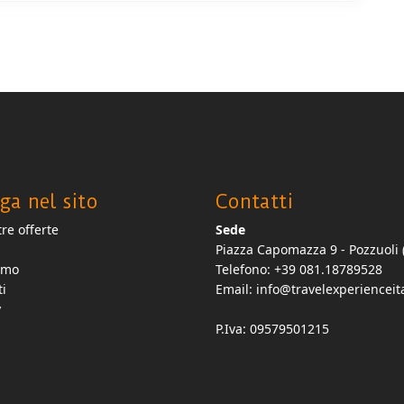
ga nel sito
Contatti
re offerte
Sede
Piazza Capomazza 9 - Pozzuoli 
amo
Telefono: +39 081.18789528
ti
Email:
info@travelexperienceita
y
P.Iva: 09579501215