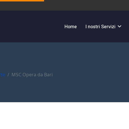
Home
I nostri Servizi
rte
MSC Opera da Bari