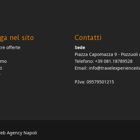
ga nel sito
Contatti
re offerte
Sede
Piazza Capomazza 9 - Pozzuoli 
amo
Telefono: +39 081.18789528
ti
Email:
info@travelexperienceita
y
P.Iva: 09579501215
Web Agency Napoli