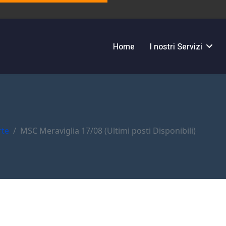
Home
I nostri Servizi
rte
MSC Meraviglia 17/08 (Ultimi posti Disponibili)