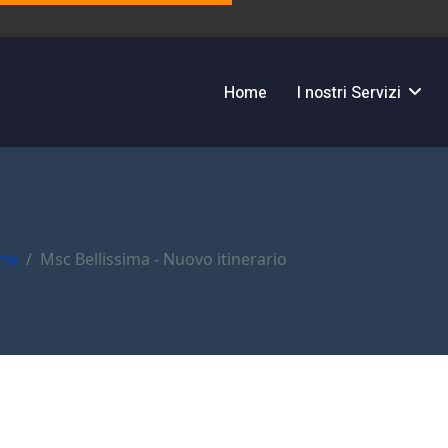
Home
I nostri Servizi
rte
Msc Bellissima - Nuovo itinerario