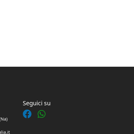
Seguici su
(Na)
lia.it