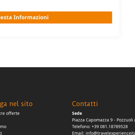
ga nel sito
Contatti
re offerte
Sede
Piazza Capomazza 9 - Pozzuoli 
amo
Telefono: +39 081.18789528
ti
Email:
info@travelexperienceita