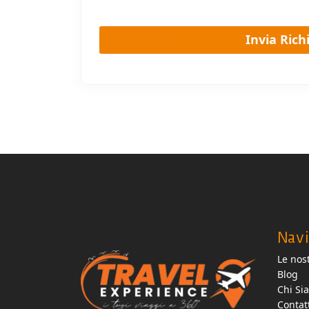
Navi
Le nost
Blog
Chi Si
Contat