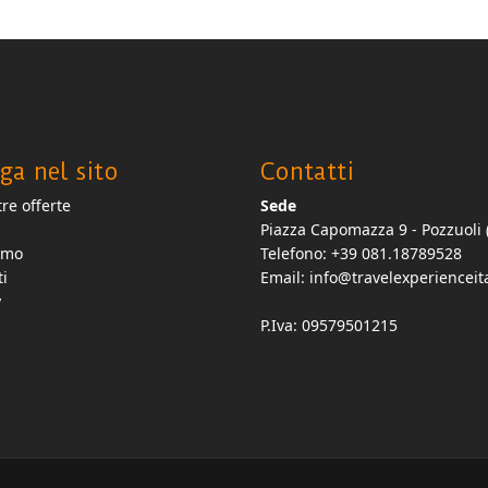
ga nel sito
Contatti
re offerte
Sede
Piazza Capomazza 9 - Pozzuoli 
amo
Telefono: +39 081.18789528
ti
Email:
info@travelexperienceita
y
P.Iva: 09579501215